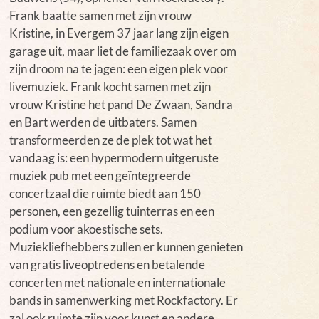
Frank baatte samen met zijn vrouw
Kristine, in Evergem 37 jaar lang zijn eigen
garage uit, maar liet de familiezaak over om
zijn droom na te jagen: een eigen plek voor
livemuziek. Frank kocht samen met zijn
vrouw Kristine het pand De Zwaan, Sandra
en Bart werden de uitbaters. Samen
transformeerden ze de plek tot wat het
vandaag is: een hypermodern uitgeruste
muziek pub met een geïntegreerde
concertzaal die ruimte biedt aan 150
personen, een gezellig tuinterras en een
podium voor akoestische sets.
Muziekliefhebbers zullen er kunnen genieten
van gratis liveoptredens en betalende
concerten met nationale en internationale
bands in samenwerking met Rockfactory. Er
zal ook ruimte zijn voor kunst en andere