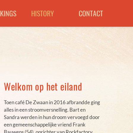
KINGS
HISTORY
CONTACT
Welkom op het eiland
Toen café De Zwaan in 2016 afbrandde ging
alles in een stroomversnelling. Bart en
Sandra werden in hun droom vervoegd door
een gemeenschappelijke vriend Frank
Bauwens (54), oprichter van Rockfactory.