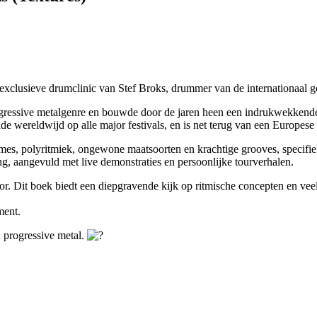
xclusieve drumclinic van Stef Broks, drummer van de internationaal 
ogressive metalgenre en bouwde door de jaren heen een indrukwekkende
ereldwijd op alle major festivals, en is net terug van een Europese t
tmes, polyritmiek, ongewone maatsoorten en krachtige grooves, specifie
ng, aangevuld met live demonstraties en persoonlijke tourverhalen.
. Dit boek biedt een diepgravende kijk op ritmische concepten en veelz
ment.
 progressive metal.