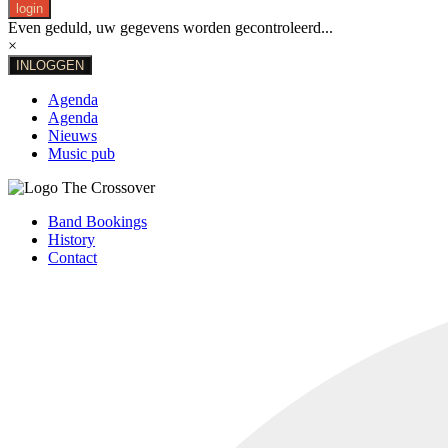
login
Even geduld, uw gegevens worden gecontroleerd...
×
INLOGGEN
Agenda
Agenda
Nieuws
Music pub
Band Bookings
History
Contact