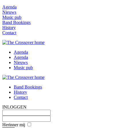
Agenda
Nieuws
Music pub
Band Bookings
History
Contact
Agenda
Agenda
Nieuws
Music pub
Band Bookings
History
Contact
INLOGGEN
Herinner mij