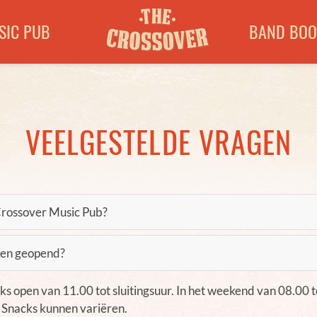
SIC PUB
BAND BOO
VEELGESTELDE VRAGEN
rossover Music Pub?
en vrijdag zijn wij open van 10.00 tot ....
uken geopend?
 feestdagen van 14.00 tot .....
ks open van 11.00 tot sluitingsuur. In het weekend van 08.00 t
t. Snacks kunnen variëren.
nsdag en woensdag