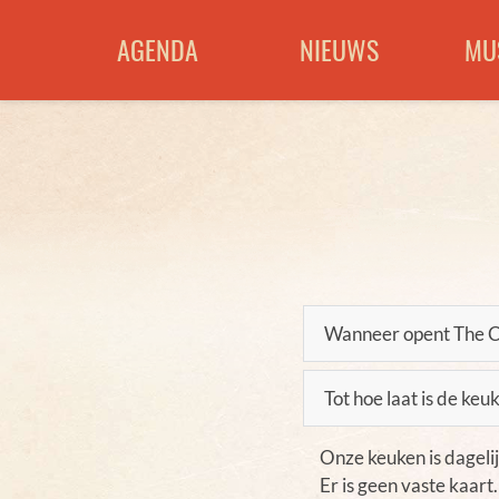
AGENDA
NIEUWS
MU
Wanneer opent The C
Op maandag, donderdag 
Tot hoe laat is de ke
Op zaterdag, zondag en
Onze keuken is dagelij
Er is geen vaste kaar
Sluitingsdagen: di