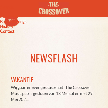
Agenda
wo
ma
ma
do
di
Nieuws
16
26
19
11
23
Music pub
mrt
mei
mrt
apr
okt
Band Bookings
History
Contact
NEWSFLASH
VAKANTIE
Wij gaan er eventjes tussenuit! The Crossover
Music pub is gesloten van 18 Mei tot en met 29
Mei 202...