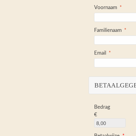
Voornaam
*
Familienaam
*
Email
*
BETAALGEG
Bedrag
€
Betaalwijze
*