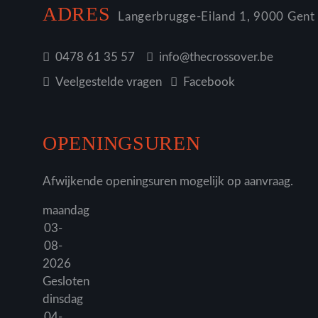
ADRES
Langerbrugge-Eiland 1, 9000 Gent
0478 61 35 57
info@thecrossover.be
Veelgestelde vragen
Facebook
OPENINGSUREN
Afwijkende openingsuren mogelijk op aanvraag.
maandag
03-
08-
2026
Gesloten
dinsdag
04-